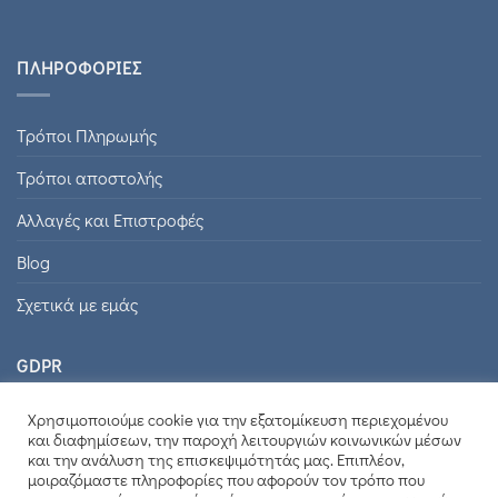
ΠΛΗΡΟΦΟΡΊΕΣ
Τρόποι Πληρωμής
Τρόποι αποστολής
Αλλαγές και Επιστροφές
Blog
Σχετικά με εμάς
GDPR
Χρησιμοποιούμε cookie για την εξατομίκευση περιεχομένου
Πολιτική Προστασίας Προσωπικών Δεδομένων
και διαφημίσεων, την παροχή λειτουργιών κοινωνικών μέσων
και την ανάλυση της επισκεψιμότητάς μας. Επιπλέον,
Όροι Χρήσης
μοιραζόμαστε πληροφορίες που αφορούν τον τρόπο που