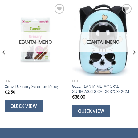
Add to
Add to
Wishlist
Wishlist
ΕΞΑΝΤΛΗΜΈΝΟ
ΕΞΑΝΤΛΗΜΈΝΟ
ΓΆΤΑ
ΓΆΤΑ
GLEE ΤΣΑΝΤΑ ΜΕΤΑΦΟΡΑΣ
Canvit Urinary Σνακ Για Γάτες
SUNGLASSES CAT 30X25X42CM
€
2.50
€
38.00
QUICK VIEW
QUICK VIEW